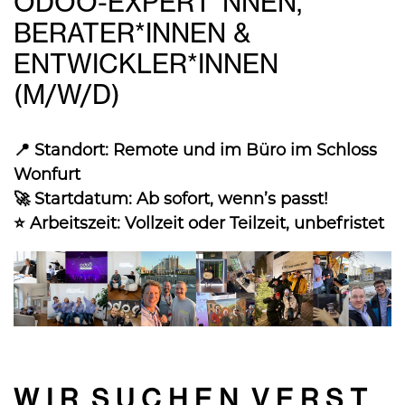
ODOO-EXPERT*NNEN,
BERATER*INNEN &
ENTWICKLER*INNEN
(M/W/D)
📍 Standort: Remote und im Büro im Schloss
Wonfurt
🚀 Startdatum: Ab sofort, wenn’s passt!
⭐ Arbeitszeit: Vollzeit oder Teilzeit, unbefristet
W I R S U C H E N V E R S T