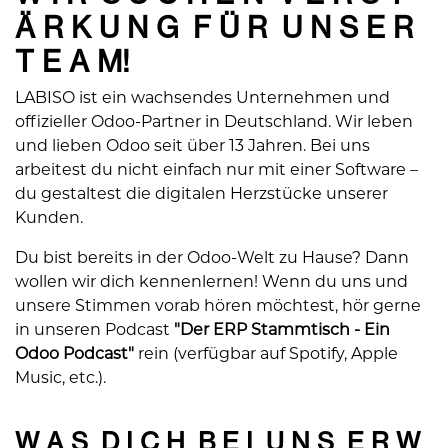
Ä R K U N G F Ü R U N S E R
T E A M!
LABISO ist ein wachsendes Unternehmen und
offizieller Odoo-Partner in Deutschland. Wir leben
und lieben Odoo seit über 13 Jahren. Bei uns
arbeitest du nicht einfach nur mit einer Software –
du gestaltest die digitalen Herzstücke unserer
Kunden.
Du bist bereits in der Odoo-Welt zu Hause? Dann
wollen wir dich kennenlernen! Wenn du uns und
unsere Stimmen vorab hören möchtest, hör gerne
in unseren Podcast
"Der ERP Stammtisch - Ein
Odoo Podcast"
rein (verfügbar auf Spotify, Apple
Music, etc.).
W A S D I C H B E I U N S E R W