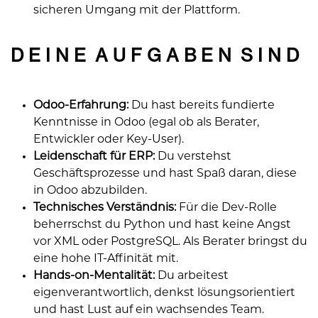
sicheren Umgang mit der Plattform.
D E I N E A U F G A B E N S I N D
Odoo-Erfahrung:
Du hast bereits fundierte
Kenntnisse in Odoo (egal ob als Berater,
Entwickler oder Key-User).
Leidenschaft für ERP:
Du verstehst
Geschäftsprozesse und hast Spaß daran, diese
in Odoo abzubilden.
Technisches Verständnis:
Für die Dev-Rolle
beherrschst du Python und hast keine Angst
vor XML oder PostgreSQL. Als Berater bringst du
eine hohe IT-Affinität mit.
Hands-on-Mentalität:
Du arbeitest
eigenverantwortlich, denkst lösungsorientiert
und hast Lust auf ein wachsendes Team.