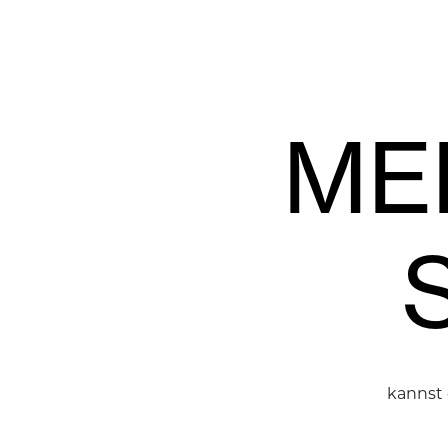
ME
kannst 