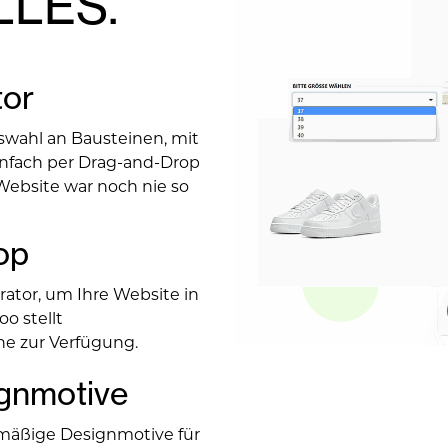
LLES.
tor
wahl an Bausteinen, mit
infach per Drag-and-Drop
Website war noch nie so
op
ator, um Ihre Website in
oo stellt
che zur Verfügung.
ignmotive
dmäßige Designmotive für