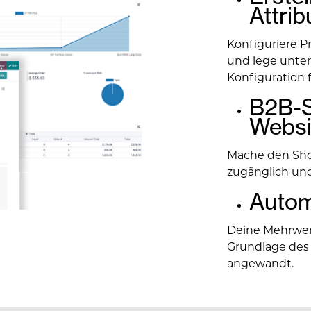
Attrib
Konfiguriere P
und lege unters
Konfiguration f
B2B-S
Websi
Mache den Sho
zugänglich und
Autom
Deine Mehrwer
Grundlage des
angewandt.